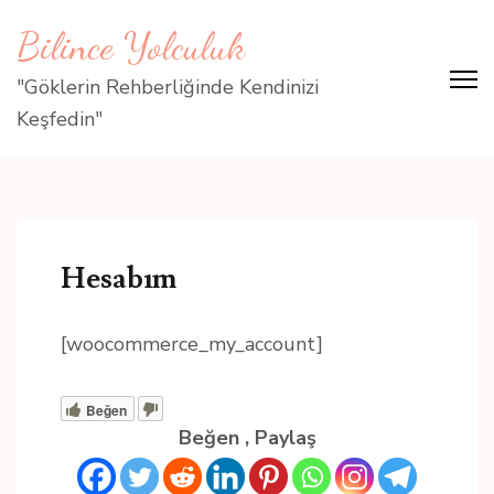
İçeriğe
Bilince Yolculuk
atla
(Enter
"Göklerin Rehberliğinde Kendinizi
tuşuna
Keşfedin"
basın)
Hesabım
[woocommerce_my_account]
Beğen
Beğen , Paylaş