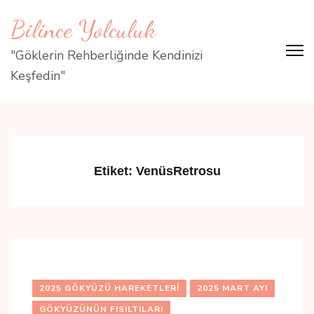
İçeriğe
Bilince Yolculuk
atla
(Enter
"Göklerin Rehberliğinde Kendinizi
tuşuna
Keşfedin"
basın)
Etiket:
VenüsRetrosu
2025 GÖKYÜZÜ HAREKETLERI
2025 MART AYI
GÖKYÜZÜNÜN FISILTILARI