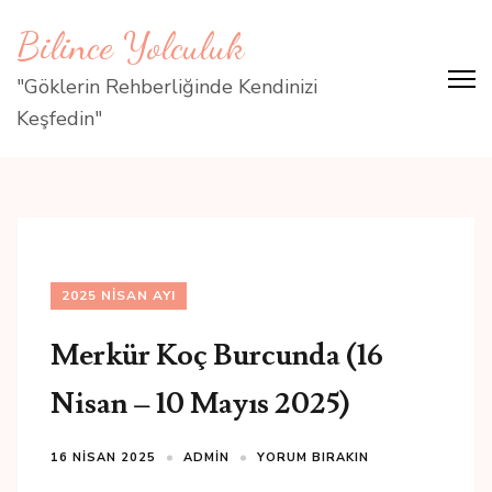
İçeriğe
Bilince Yolculuk
atla
(Enter
"Göklerin Rehberliğinde Kendinizi
tuşuna
Keşfedin"
basın)
2025 NISAN AYI
Merkür Koç Burcunda (16
Nisan – 10 Mayıs 2025)
16 NISAN 2025
ADMIN
YORUM BIRAKIN