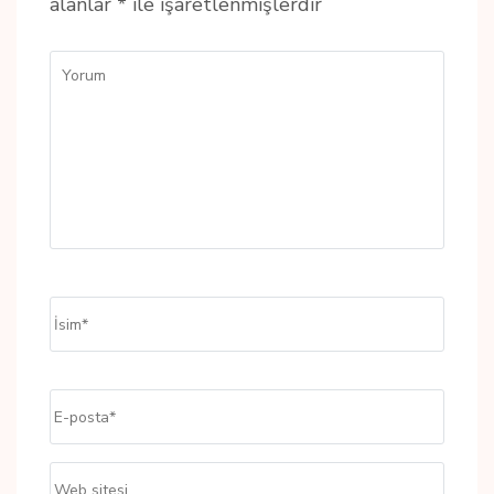
alanlar
*
ile işaretlenmişlerdir
Yorum
İsim
*
E-
posta
*
Web