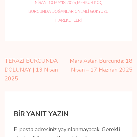
NISAN-10 MAYIS 2025
,
MERKÜR KOÇ
BURCUNDA DOĞANLAR
,
ÖNEMLI GÖKYÜZÜ
HAREKETLERI
Yazı
TERAZİ BURCUNDA
Mars Aslan Burcunda: 18
gezinmesi
DOLUNAY | 13 Nisan
Nisan – 17 Haziran 2025
2025
BIR YANIT YAZIN
E-posta adresiniz yayınlanmayacak.
Gerekli